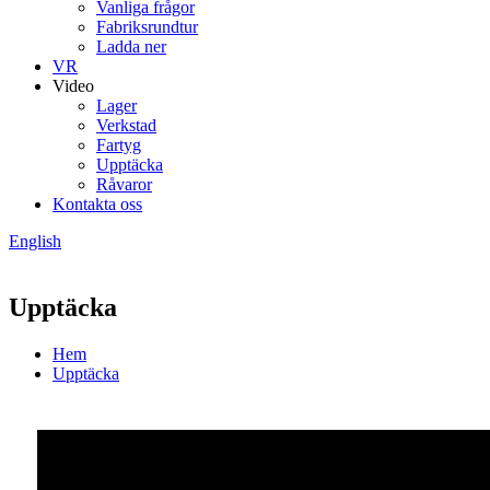
Vanliga frågor
Fabriksrundtur
Ladda ner
VR
Video
Lager
Verkstad
Fartyg
Upptäcka
Råvaror
Kontakta oss
English
Upptäcka
Hem
Upptäcka