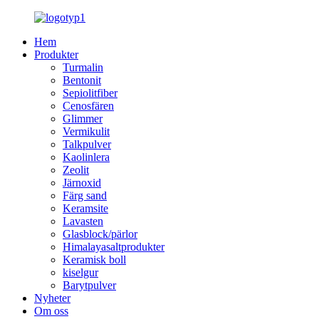
Hem
Produkter
Turmalin
Bentonit
Sepiolitfiber
Cenosfären
Glimmer
Vermikulit
Talkpulver
Kaolinlera
Zeolit
Järnoxid
Färg sand
Keramsite
Lavasten
Glasblock/pärlor
Himalayasaltprodukter
Keramisk boll
kiselgur
Barytpulver
Nyheter
Om oss