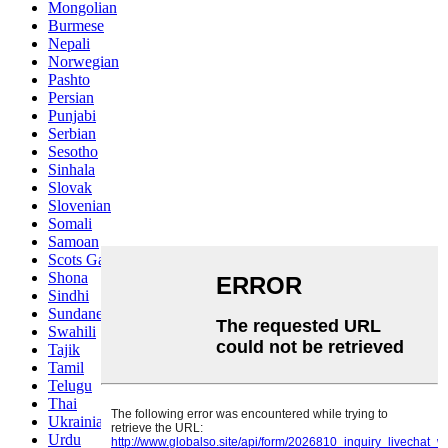
Mongolian
Burmese
Nepali
Norwegian
Pashto
Persian
Punjabi
Serbian
Sesotho
Sinhala
Slovak
Slovenian
Somali
Samoan
Scots Gaelic
Shona
Sindhi
Sundanese
Swahili
Tajik
Tamil
Telugu
Thai
Ukrainian
Urdu