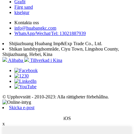
Grafit
Färg sand
kiselgur
Kontakta oss
info@huabangkc.com
WhatsApp/Wechat/Tel: 13021887939
Shijiazhuang Huabang Imp&Exp Trade Co., Ltd.
Shikan landsbygdsområde, Ciyu Town, Lingshou County,
Shijiazhuang, Hebei, Kina
Alibaba
Tillverkad i Kina
© Upphovsrätt - 2010-2023: Alla rättigheter förbehållna.
Skicka e-post
iOS
x