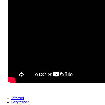
Järnoxid
Barytpulver