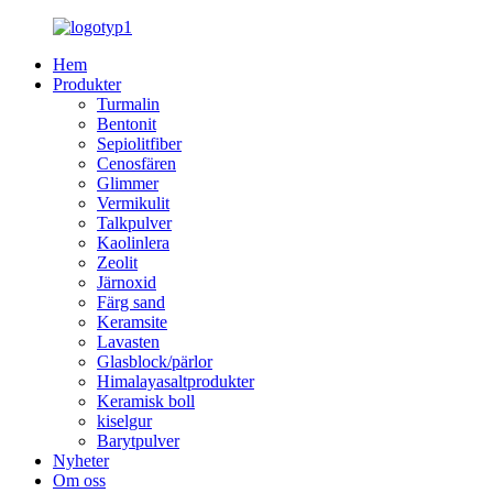
Hem
Produkter
Turmalin
Bentonit
Sepiolitfiber
Cenosfären
Glimmer
Vermikulit
Talkpulver
Kaolinlera
Zeolit
Järnoxid
Färg sand
Keramsite
Lavasten
Glasblock/pärlor
Himalayasaltprodukter
Keramisk boll
kiselgur
Barytpulver
Nyheter
Om oss