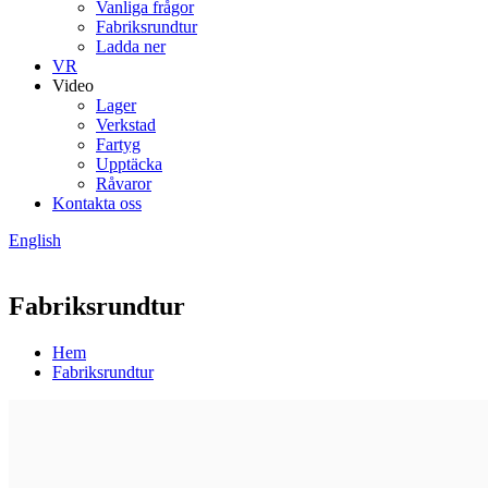
Vanliga frågor
Fabriksrundtur
Ladda ner
VR
Video
Lager
Verkstad
Fartyg
Upptäcka
Råvaror
Kontakta oss
English
Fabriksrundtur
Hem
Fabriksrundtur