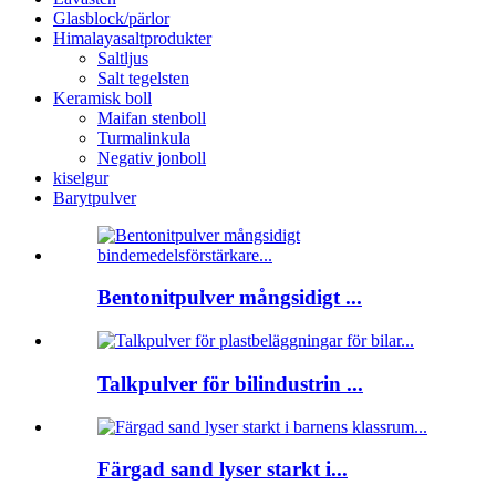
Glasblock/pärlor
Himalayasaltprodukter
Saltljus
Salt tegelsten
Keramisk boll
Maifan stenboll
Turmalinkula
Negativ jonboll
kiselgur
Barytpulver
Bentonitpulver mångsidigt ...
Talkpulver för bilindustrin ...
Färgad sand lyser starkt i...