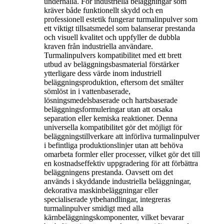
underhålla. För industriella beläggningar som
kräver både funktionellt skydd och en
professionell estetik fungerar turmalinpulver som
ett viktigt tillsatsmedel som balanserar prestanda
och visuell kvalitet och uppfyller de dubbla
kraven från industriella användare.
Turmalinpulvers kompatibilitet med ett brett
utbud av beläggningsbasmaterial förstärker
ytterligare dess värde inom industriell
beläggningsproduktion, eftersom det smälter
sömlöst in i vattenbaserade,
lösningsmedelsbaserade och hartsbaserade
beläggningsformuleringar utan att orsaka
separation eller kemiska reaktioner. Denna
universella kompatibilitet gör det möjligt för
beläggningstillverkare att införliva turmalinpulver
i befintliga produktionslinjer utan att behöva
omarbeta formler eller processer, vilket gör det till
en kostnadseffektiv uppgradering för att förbättra
beläggningens prestanda. Oavsett om det
används i skyddande industriella beläggningar,
dekorativa maskinbeläggningar eller
specialiserade ytbehandlingar, integreras
turmalinpulver smidigt med alla
kärnbeläggningskomponenter, vilket bevarar