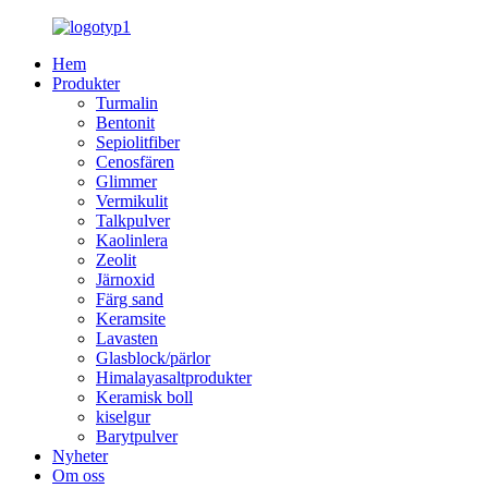
Hem
Produkter
Turmalin
Bentonit
Sepiolitfiber
Cenosfären
Glimmer
Vermikulit
Talkpulver
Kaolinlera
Zeolit
Järnoxid
Färg sand
Keramsite
Lavasten
Glasblock/pärlor
Himalayasaltprodukter
Keramisk boll
kiselgur
Barytpulver
Nyheter
Om oss