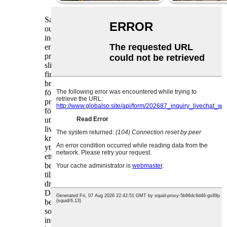
Sammanfattningsvis är turmalinpulver ett
oumbärligt funktionellt tillsatsmedel för
industriella beläggningsformuleringar och
erbjuder en omfattande uppsättning
prestandaförbättringar som höjer vidhäftning,
slitstyrka, vädertålighet, appliceringsflöde och
finishkvalitet. Dess unika mineralegenskaper och
breda kompatibilitet gör det till ett mångsidigt val
för beläggningstillverkare som strävar efter att
producera högpresterande, hållbara beläggningar
för industriella ytor, och som möter viktiga
utmaningar inom beläggningsprestanda och
livslängd. I takt med att industriella beläggningars
krav på starkare och mer motståndskraftigt
ytskydd fortsätter att öka, förblir turmalinpulver
ett toppklassigt tillsatsmedel som driver
beläggningskvalitet, säkerställer att belagda
tillgångar får överlägset skydd och bibehåller
driftseffektiviteten inom olika industrisektorer.
Den utbredda integrationen av turmalinpulver i
beläggningsproduktion understryker dess roll
som en banbrytande ingrediens för moderna
industriella beläggningslösningar och ger