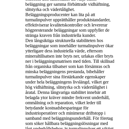
beläggning ger samma förbättrade vidhäftning,
slitstyrka och vädertålighet.
Beläggningsproducenter kan lita på att
turmalinpulver upprätthåller produktstandarder,
effektiviserar kvalitetskontroller och levererar
högpresterande beläggningar som uppfyller de
stränga kraven från industriella kunder.
Den långsiktiga strukturella stabiliteten hos
beläggningar som innehåller turmalinpulver ökar
ytterligare dess industriella värde, eftersom
mineraltillsatsen inte bryts ner, urlakas eller bryts
ner i beläggningsmatrisen med tiden. Till skillnad
från organiska tillsatser som kan försämras och
minska beläggningens prestanda, bibehåller
turmalinpulver sina förstärkande egenskaper
under hela beläggningens livslängd, vilket ger
hög vidhäftning, slitstyrka och vädertålighet i
åratal. Denna långvariga stabilitet innebär att
belagda ytor kräver mindre frekvent underhåll,
ommålning och reparation, vilket leder till
betydande kostnadsbesparingar för
industrioperatörer och minimerar driftstopp i
samband med beläggningsunderhåll. För företag
som söker hållbara beläggningslösningar med
lågt underhållsbehov är turmalinpulver ett viktigt