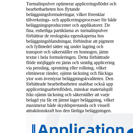
Turmalinpulver optimerar appliceringsflödet och
bearbetbarheten hos flytande
beläggningsformuleringar, vilket förenklar
tillverknings- och appliceringsprocesser för både
beläggningsproducenter och applikatorer. De
fina, enhetliga partiklarna av turmalinpulver
förbättrar de reologiska egenskaperna hos
beläggningsblandningar, förhindrar att pigment
och fyllmedel sätter sig under lagring och
transport och säkerställer en homogen, jämn
textur i hela formuleringen. Detta förbättrade
flöde möjliggör en jämn och smidig applicering
via pensling, sprutning eller rollning, vilket
eliminerar ränder, ojämn täckning och fläckiga
ytor som äventyrar beläggningskvaliteten. Den
förbättrade bearbetbarheten snabbar också upp
appliceringsarbetsflöden, minskar materialspill
från ojämn täckning och säkerställer att varje
belagd yta får ett jämnt lager beläggning, vilket
maximerar både skyddsprestanda och visuell
attraktionskraft hos den färdiga beläggningen.