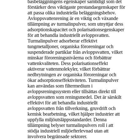
basbeläggningens egenskaper samtidigt som det
förstärker dess viktigaste prestandaegenskaper för
att passa olika industriella beläggningsbehov.
Avloppsvattenrening är en viktig och växande
tillämpning av turmalinpulver, som utnyttjar dess
adsorptionskapacitet och polarisationsegenskaper
för att behandla industriellt avloppsvatten.
Turmalinpulver adsorberar effektivt
tungmetalljoner, organiska föroreningar och
suspenderade partiklar från avloppsvatten, vilket
minskar föroreningsnivåerna och förbättrar
vattenkvaliteten. Dess polarisationseffekt
aktiverar vattenmolekyler, vilket förbättrar
nedbrytningen av organiska föroreningar och
ökar adsorptionseffektiviteten. Turmalinpulver
kan användas som filtermedium i
avloppsreningssystem eller tillsättas direkt till
avloppsvatten som reningsmedel. Det är särskilt
effektivt för att behandla industriellt
avloppsvatten från tillverkning, gruvdrift och
kemisk bearbetning, vilket hjälper industrier att
uppfylla miljöutsläppsstandarder. Denna
tillämpning belyser turmalinpulvers roll i att
stödja industriell miljöefterlevnad utan att
involvera begränsade sektorer.