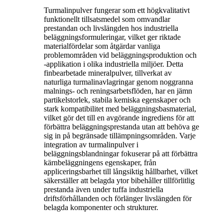
Turmalinpulver fungerar som ett högkvalitativt
funktionellt tillsatsmedel som omvandlar
prestandan och livslängden hos industriella
beläggningsformuleringar, vilket ger riktade
materialfördelar som åtgärdar vanliga
problemområden vid beläggningsproduktion och
-applikation i olika industriella miljöer. Detta
finbearbetade mineralpulver, tillverkat av
naturliga turmalinavlagringar genom noggranna
malnings- och reningsarbetsflöden, har en jämn
partikelstorlek, stabila kemiska egenskaper och
stark kompatibilitet med beläggningsbasmaterial,
vilket gör det till en avgörande ingrediens för att
förbättra beläggningsprestanda utan att behöva ge
sig in på begränsade tillämpningsområden. Varje
integration av turmalinpulver i
beläggningsblandningar fokuserar på att förbättra
kärnbeläggningens egenskaper, från
appliceringsbarhet till långsiktig hållbarhet, vilket
säkerställer att belagda ytor bibehåller tillförlitlig
prestanda även under tuffa industriella
driftsförhållanden och förlänger livslängden för
belagda komponenter och strukturer.