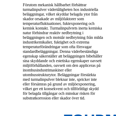
Förutom mekanisk hållbarhet förbättrar
turmalinpulver vädertåligheten hos industriella
beläggningar, vilket skyddar belagda ytor från
skador orsakade av miljöfaktorer som
temperaturfluktuationer, fuktexponering och
kemisk kontakt. Turmalinpulvrets inerta kemiska
natur förhindrar reaktiv nedbrytning i
beläggningen och motstår nedbrytning från milda
industrikemikalier, fuktighet och extrema
temperaturförändringar som ofta försvagar
standardbeläggningar. Denna väderbeständiga
egenskap säkerställer att beläggningen bibehåller
sina skyddande och estetiska egenskaper oavsett
miljöförhållanden, oavsett om den appliceras på
inomhusindustrimaskiner eller
utomhusstrukturytor. Beläggningar förstärkta
med turmalinpulver bleknar inte, spricker inte
eller försämras på grund av miljöexponering,
vilket ger ett konsekvent och tillförlitligt skydd
för belagda tillgångar och minskar risken för
substratkorrosion eller skador över tid.