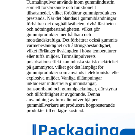
Turmalinpulver används inom gummiindustrin
som ett förstärkande och funktionellt
tillsatsmedel, vilket förbättrar gummiprodukters
prestanda. När det blandas i gummiblandningar
förbättrar det draghållfastheten, rivhållfastheten
och nötningsbeständigheten, vilket gör
gummiprodukter mer hållbara och
motståndskraftiga. Det förbättrar också gummits
värmebeständighet och åldringsbeständighet,
vilket förlänger livslängden i höga temperaturer
eller tuffa miljöer. Turmalinpulverets
polarisationseffekt kan minska statisk elektricitet
på gummiytor, vilket gör det lämpligt för
gummiprodukter som används i elektroniska eller
explosiva miljöer. Vanliga tillämpningar
inkluderar industriella gummislangar,
transportband och gummipackningar, där styrka
och tillförlitlighet är avgörande. Denna
användning av turmalinpulver hjälper
gummitillverkare att producera högpresterande
produkter till en lägre kostnad.