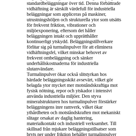
standardbeläggningar över tid. Denna förbättrade
vidhäftning är särskilt värdefull för industriella
beläggningar som appliceras på maskiner,
utrustningshöljen och strukturella ytor som utsätts
för frekvent friktion, vibrationer och
miljöexponering, eftersom det håller
beläggningen intakt och upprätthåller
kontinuerligt ytskydd. Beläggningstillverkare
förlitar sig på turmalinpulver för att eliminera
vidhäftningsfel, vilket minskar behovet av
frekvent ombeläggning och sänker
underhållskostnaderna för industriella
slutanvändare.
Turmalinpulver ökar också slitstyrkan hos
härdade beläggningsskikt avsevärt, vilket gör
belagda ytor mycket mer motståndskraftiga mot
fysisk nötning, repor och ytskador i intensivt
använda industriella miljöer. Den styva
mineralstrukturen hos turmalinpulver förstärker
beläggningens inre ramverk, vilket ökar
ythårdheten och motståndskraften mot mekaniskt
slitage orsakat av daglig hantering,
materialkontakt och industriell verksamhet. Till
skillnad från mjukare beläggningstillsatser som
bryts ner under friktion behåller turmalinpulver