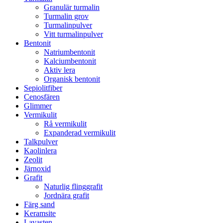
Granulär turmalin
Turmalin grov
Turmalinpulver
Vitt turmalinpulver
Bentonit
Natriumbentonit
Kalciumbentonit
Aktiv lera
Organisk bentonit
Sepiolitfiber
Cenosfären
Glimmer
Vermikulit
Rå vermikulit
Expanderad vermikulit
Talkpulver
Kaolinlera
Zeolit
Järnoxid
Grafit
Naturlig flinggrafit
Jordnära grafit
Färg sand
Keramsite
Lavasten