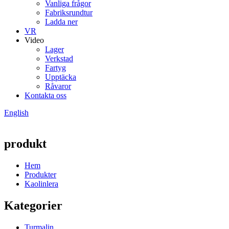
Vanliga frågor
Fabriksrundtur
Ladda ner
VR
Video
Lager
Verkstad
Fartyg
Upptäcka
Råvaror
Kontakta oss
English
produkt
Hem
Produkter
Kaolinlera
Kategorier
Turmalin