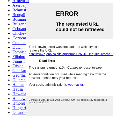
Armenian
Azerbaijani
Belarusian
Bengali
Bosnian
Bulgarian
Cebuano
Chichewa
Corsican
Croatian
Dutch
Estonian
Filipino
Finnish
Frisian
Galician
Georgian
Gujarati
Haitian
Hausa
Hawaiian
Hebrew
Hmong
Hungarian
Icelandic