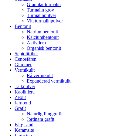
Granulär turmalin
Turmalin grov
Turmalinpulver
Vitt turmalinpulver
Bentonit
Natriumbentonit
Kalciumbentonit
Aktiv lera
Organisk bentonit
Sepiolitfiber
Cenosfären
Glimmer
Vermikulit
Rå vermikulit
Expanderad vermikulit
Talkpulver
Kaolinlera
Zeolit
Järnoxid
Grafit
Naturlig flinggrafit
Jordnära grafit
Färg sand
Keramsite
Lavasten