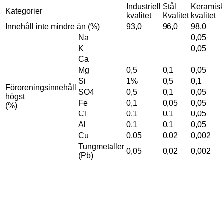
Industriell
Stål
Keramis
Kategorier
kvalitet
Kvalitet
kvalitet
Innehåll inte mindre än (%)
93,0
96,0
98,0
Na
0,05
K
0,05
Ca
Mg
0,5
0,1
0,05
Si
1%
0,5
0,1
Föroreningsinnehåll
SO4
0,5
0,1
0,05
högst
Fe
0,1
0,05
0,05
(%)
Cl
0,1
0,1
0,05
Al
0,1
0,1
0,05
Cu
0,05
0,02
0,002
Tungmetaller
0,05
0,02
0,002
(Pb)