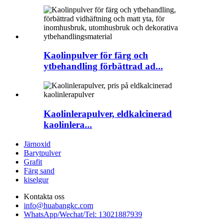
Kaolinpulver för färg och
ytbehandling förbättrad ad...
Kaolinlerapulver, eldkalcinerad
kaolinlera...
Järnoxid
Barytpulver
Grafit
Färg sand
kiselgur
Kontakta oss
info@huabangkc.com
WhatsApp/Wechat/Tel: 13021887939