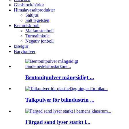
Glasblock/pärlor
Himalayasaltprodukter
Saltljus
Salt tegelsten
Keramisk boll
Maifan stenboll
Turmalinkula
Negativ jonboll
kiselgur
Barytpulver
Bentonitpulver mångsidigt ...
Talkpulver för bilindustrin ...
Färgad sand lyser starkt i...