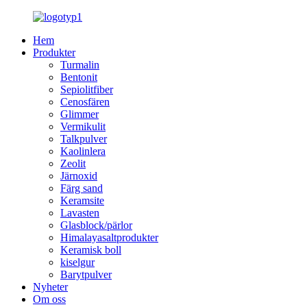
Hem
Produkter
Turmalin
Bentonit
Sepiolitfiber
Cenosfären
Glimmer
Vermikulit
Talkpulver
Kaolinlera
Zeolit
Järnoxid
Färg sand
Keramsite
Lavasten
Glasblock/pärlor
Himalayasaltprodukter
Keramisk boll
kiselgur
Barytpulver
Nyheter
Om oss