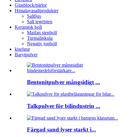
Glasblock/pärlor
Himalayasaltprodukter
Saltljus
Salt tegelsten
Keramisk boll
Maifan stenboll
Turmalinkula
Negativ jonboll
kiselgur
Barytpulver
Bentonitpulver mångsidigt ...
Talkpulver för bilindustrin ...
Färgad sand lyser starkt i...