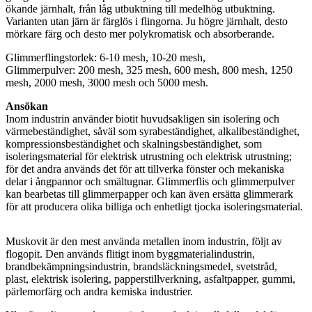
ökande järnhalt, från låg utbuktning till medelhög utbuktning.
Varianten utan järn är färglös i flingorna. Ju högre järnhalt, desto
mörkare färg och desto mer polykromatisk och absorberande.
Glimmerflingstorlek: 6-10 mesh, 10-20 mesh,
Glimmerpulver: 200 mesh, 325 mesh, 600 mesh, 800 mesh, 1250
mesh, 2000 mesh, 3000 mesh och 5000 mesh.
Ansökan
Inom industrin använder biotit huvudsakligen sin isolering och
värmebeständighet, såväl som syrabeständighet, alkalibeständighet,
kompressionsbeständighet och skalningsbeständighet, som
isoleringsmaterial för elektrisk utrustning och elektrisk utrustning;
för det andra används det för att tillverka fönster och mekaniska
delar i ångpannor och smältugnar. Glimmerflis och glimmerpulver
kan bearbetas till glimmerpapper och kan även ersätta glimmerark
för att producera olika billiga och enhetligt tjocka isoleringsmaterial.
Muskovit är den mest använda metallen inom industrin, följt av
flogopit. Den används flitigt inom byggmaterialindustrin,
brandbekämpningsindustrin, brandsläckningsmedel, svetstråd,
plast, elektrisk isolering, papperstillverkning, asfaltpapper, gummi,
pärlemorfärg och andra kemiska industrier.