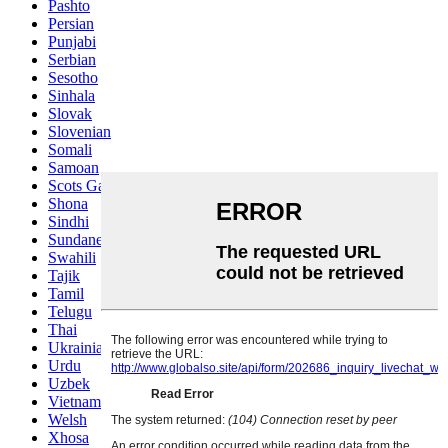
Pashto
Persian
Punjabi
Serbian
Sesotho
Sinhala
Slovak
Slovenian
Somali
Samoan
Scots Gaelic
Shona
Sindhi
Sundanese
Swahili
Tajik
Tamil
Telugu
Thai
Ukrainian
Urdu
Uzbek
Vietnamese
Welsh
Xhosa