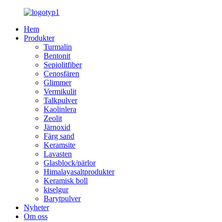
Hem
Produkter
Turmalin
Bentonit
Sepiolitfiber
Cenosfären
Glimmer
Vermikulit
Talkpulver
Kaolinlera
Zeolit
Järnoxid
Färg sand
Keramsite
Lavasten
Glasblock/pärlor
Himalayasaltprodukter
Keramisk boll
kiselgur
Barytpulver
Nyheter
Om oss