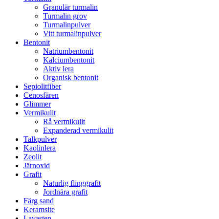
Granulär turmalin
Turmalin grov
Turmalinpulver
Vitt turmalinpulver
Bentonit
Natriumbentonit
Kalciumbentonit
Aktiv lera
Organisk bentonit
Sepiolitfiber
Cenosfären
Glimmer
Vermikulit
Rå vermikulit
Expanderad vermikulit
Talkpulver
Kaolinlera
Zeolit
Järnoxid
Grafit
Naturlig flinggrafit
Jordnära grafit
Färg sand
Keramsite
Lavasten