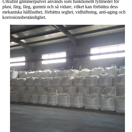
Ultrafint glimmerpulver används som funktionellt fyllmedel för
plast, färg, färg, gummi och så vidare, vilket kan förbättra dess
mekaniska hållfasthet, förbättra seghet, vidhäftning, anti-aging och
korrosionsbeständighet.