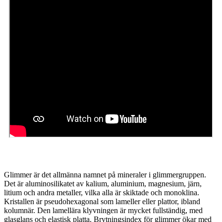
Glimmer är det allmänna namnet på mineraler i glimmergruppen.
Det är aluminosilikatet av kalium, aluminium, magnesium, järn,
litium och andra metaller, vilka alla är skiktade och monoklina.
Kristallen är pseudohexagonal som lameller eller plattor, ibland
kolumnär. Den lamellära klyvningen är mycket fullständig, med
glasglans och elastisk platta. Brytningsindex för glimmer ökar med