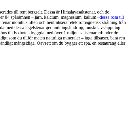
erades till rent bergsalt. Dessa är Himalayasaltstenar, och de
ver 84 spårämnen – järn, kalcium, magnesium, kalium –
dessa rosa till
renar inomhusluften och neutraliserar elektromagnetisk strålning från
a med dessa tegelstenar ger andningslindring, muskelavslappning
lthus till lyxhotell byggda med över 1 miljon saltstenar erbjuder de
digt som du tillför maten naturliga mineraler – inga tillsatser, bara ren
ändligt mångsidiga. Oavsett om du bygger ett spa, en restaurang eller