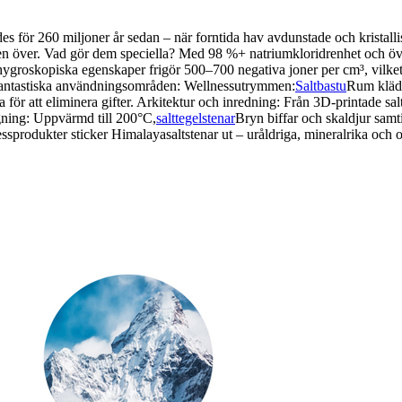
s för 260 miljoner år sedan – när forntida hav avdunstade och kristallis
den över. Vad gör dem speciella? Med 98 %+ natriumkloridrenhet och ö
hygroskopiska egenskaper frigör 500–700 negativa joner per cm³, vilket 
e fantastiska användningsområden: Wellnessutrymmen:
Saltbastu
Rum klädd
a för att eliminera gifter. Arkitektur och inredning: Från 3D-printade sa
gning: Uppvärmd till 200°C,
salttegelstenar
Bryn biffar och skaldjur samti
produkter sticker Himalayasaltstenar ut – uråldriga, mineralrika och o