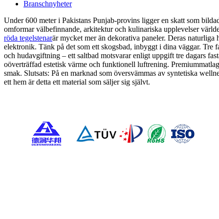
Branschnyheter
Under 600 meter i Pakistans Punjab-provins ligger en skatt som bildade
omformar välbefinnande, arkitektur och kulinariska upplevelser värl
röda tegelstenar
är mycket mer än dekorativa paneler. Deras naturliga 
elektronik. Tänk på det som ett skogsbad, inbyggt i dina väggar. Tr
och hudavgiftning – ett saltbad motsvarar enligt uppgift tre dagars fast
oöverträffad estetisk värme och funktionell luftrening. Premiummatla
smak. Slutsats: På en marknad som översvämmas av syntetiska wellness
ett hem är detta ett material som säljer sig självt.