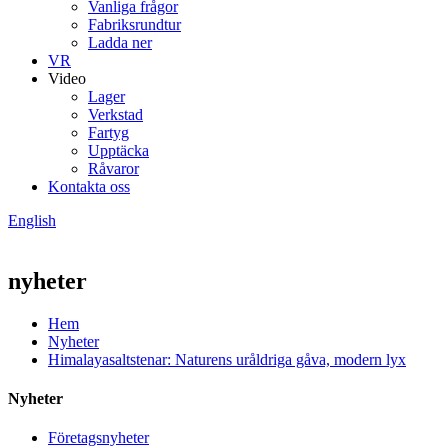
Vanliga frågor
Fabriksrundtur
Ladda ner
VR
Video
Lager
Verkstad
Fartyg
Upptäcka
Råvaror
Kontakta oss
English
nyheter
Hem
Nyheter
Himalayasaltstenar: Naturens uråldriga gåva, modern lyx
Nyheter
Företagsnyheter