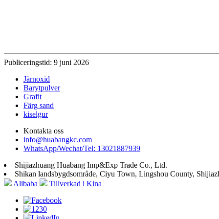
Publiceringstid: 9 juni 2026
Järnoxid
Barytpulver
Grafit
Färg sand
kiselgur
Kontakta oss
info@huabangkc.com
WhatsApp/Wechat/Tel: 13021887939
Shijiazhuang Huabang Imp&Exp Trade Co., Ltd.
Shikan landsbygdsområde, Ciyu Town, Lingshou County, Shijiaz
Alibaba
Tillverkad i Kina