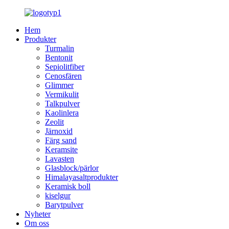
Hem
Produkter
Turmalin
Bentonit
Sepiolitfiber
Cenosfären
Glimmer
Vermikulit
Talkpulver
Kaolinlera
Zeolit
Järnoxid
Färg sand
Keramsite
Lavasten
Glasblock/pärlor
Himalayasaltprodukter
Keramisk boll
kiselgur
Barytpulver
Nyheter
Om oss