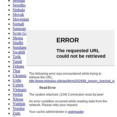
Serbian
Sesotho
Sinhala
Slovak
Slovenian
Somali
Samoan
Scots Gaelic
Shona
Sindhi
Sundanese
Swahili
Tajik
Tamil
Telugu
Thai
Ukrainian
Urdu
Uzbek
Vietnamese
Welsh
Xhosa
Yiddish
Yoruba
Zulu