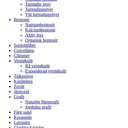
Turmalin grov
Turmalinpulver
Vitt turmalinpulver
Bentonit
Natriumbentonit
Kalciumbentonit
Aktiv lera
Organisk bentonit
Sepiolitfiber
Cenosfären
Glimmer
Vermikulit
Rå vermikulit
Expanderad vermikulit
Talkpulver
Kaolinlera
Zeolit
Järnoxid
Grafit
Naturlig flinggrafit
Jordnära grafit
Färg sand
Keramsite
Lavasten
Glasblock/pärlor