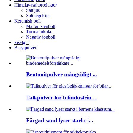
Himalayasaltprodukter
Saltljus
Salt tegelsten
Keramisk boll
Maifan stenboll
Turmalinkula
Negativ jonboll
kiselgur
Barytpulver
Bentonitpulver mångsidigt ...
Talkpulver för bilindustrin ...
Färgad sand lyser starkt i...