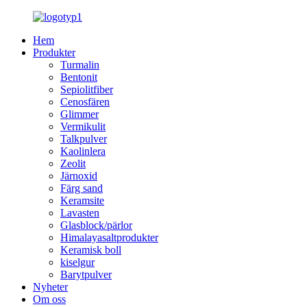
Hem
Produkter
Turmalin
Bentonit
Sepiolitfiber
Cenosfären
Glimmer
Vermikulit
Talkpulver
Kaolinlera
Zeolit
Järnoxid
Färg sand
Keramsite
Lavasten
Glasblock/pärlor
Himalayasaltprodukter
Keramisk boll
kiselgur
Barytpulver
Nyheter
Om oss