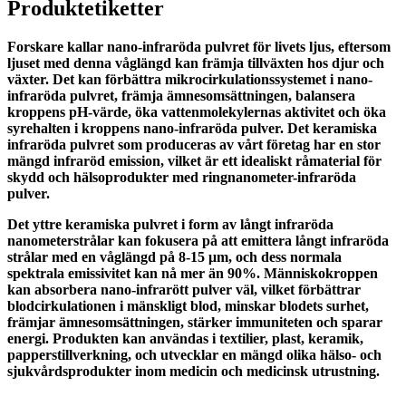
Produktetiketter
Forskare kallar nano-infraröda pulvret för livets ljus, eftersom
ljuset med denna våglängd kan främja tillväxten hos djur och
växter. Det kan förbättra mikrocirkulationssystemet i nano-
infraröda pulvret, främja ämnesomsättningen, balansera
kroppens pH-värde, öka vattenmolekylernas aktivitet och öka
syrehalten i kroppens nano-infraröda pulver. Det keramiska
infraröda pulvret som produceras av vårt företag har en stor
mängd infraröd emission, vilket är ett idealiskt råmaterial för
skydd och hälsoprodukter med ringnanometer-infraröda
pulver.
Det yttre keramiska pulvret i form av långt infraröda
nanometerstrålar kan fokusera på att emittera långt infraröda
strålar med en våglängd på 8-15 μm, och dess normala
spektrala emissivitet kan nå mer än 90%. Människokroppen
kan absorbera nano-infrarött pulver väl, vilket förbättrar
blodcirkulationen i mänskligt blod, minskar blodets surhet,
främjar ämnesomsättningen, stärker immuniteten och sparar
energi. Produkten kan användas i textilier, plast, keramik,
papperstillverkning, och utvecklar en mängd olika hälso- och
sjukvårdsprodukter inom medicin och medicinsk utrustning.