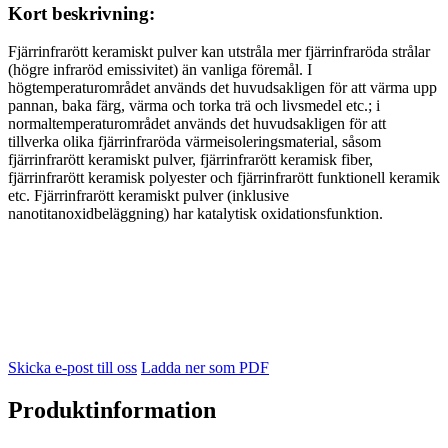
Kort beskrivning:
Fjärrinfrarött keramiskt pulver kan utstråla mer fjärrinfraröda strålar
(högre infraröd emissivitet) än vanliga föremål. I
högtemperaturområdet används det huvudsakligen för att värma upp
pannan, baka färg, värma och torka trä och livsmedel etc.; i
normaltemperaturområdet används det huvudsakligen för att
tillverka olika fjärrinfraröda värmeisoleringsmaterial, såsom
fjärrinfrarött keramiskt pulver, fjärrinfrarött keramisk fiber,
fjärrinfrarött keramisk polyester och fjärrinfrarött funktionell keramik
etc. Fjärrinfrarött keramiskt pulver (inklusive
nanotitanoxidbeläggning) har katalytisk oxidationsfunktion.
Skicka e-post till oss
Ladda ner som PDF
Produktinformation