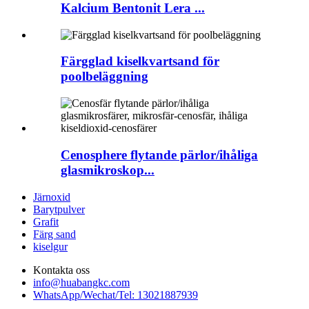
Kalcium Bentonit Lera ...
Färgglad kiselkvartsand för
poolbeläggning
Cenosphere flytande pärlor/ihåliga
glasmikroskop...
Järnoxid
Barytpulver
Grafit
Färg sand
kiselgur
Kontakta oss
info@huabangkc.com
WhatsApp/Wechat/Tel: 13021887939