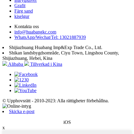
Barytpulver
Grafit
Färg sand
kiselgur
Kontakta oss
info@huabangkc.com
WhatsApp/Wechat/Tel: 13021887939
Shijiazhuang Huabang Imp&Exp Trade Co., Ltd.
Shikan landsbygdsområde, Ciyu Town, Lingshou County,
Shijiazhuang, Hebei, Kina
Alibaba
Tillverkad i Kina
© Upphovsrätt - 2010-2023: Alla rättigheter förbehållna.
Skicka e-post
iOS
x