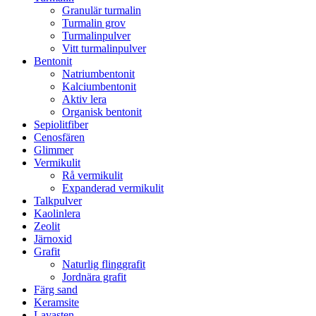
Granulär turmalin
Turmalin grov
Turmalinpulver
Vitt turmalinpulver
Bentonit
Natriumbentonit
Kalciumbentonit
Aktiv lera
Organisk bentonit
Sepiolitfiber
Cenosfären
Glimmer
Vermikulit
Rå vermikulit
Expanderad vermikulit
Talkpulver
Kaolinlera
Zeolit
Järnoxid
Grafit
Naturlig flinggrafit
Jordnära grafit
Färg sand
Keramsite
Lavasten