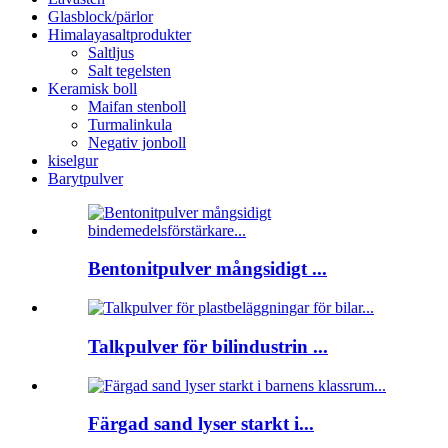
Glasblock/pärlor
Himalayasaltprodukter
Saltljus
Salt tegelsten
Keramisk boll
Maifan stenboll
Turmalinkula
Negativ jonboll
kiselgur
Barytpulver
Bentonitpulver mångsidigt ...
Talkpulver för bilindustrin ...
Färgad sand lyser starkt i...