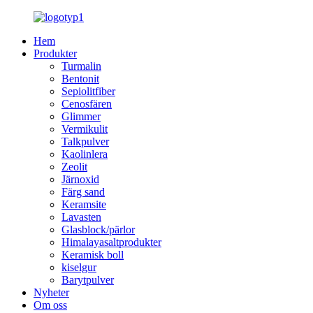
Hem
Produkter
Turmalin
Bentonit
Sepiolitfiber
Cenosfären
Glimmer
Vermikulit
Talkpulver
Kaolinlera
Zeolit
Järnoxid
Färg sand
Keramsite
Lavasten
Glasblock/pärlor
Himalayasaltprodukter
Keramisk boll
kiselgur
Barytpulver
Nyheter
Om oss