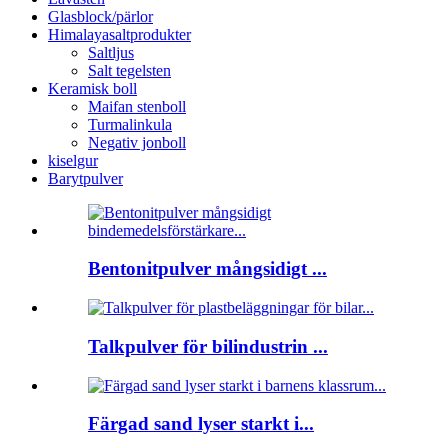
Glasblock/pärlor
Himalayasaltprodukter
Saltljus
Salt tegelsten
Keramisk boll
Maifan stenboll
Turmalinkula
Negativ jonboll
kiselgur
Barytpulver
Bentonitpulver mångsidigt ...
Talkpulver för bilindustrin ...
Färgad sand lyser starkt i...