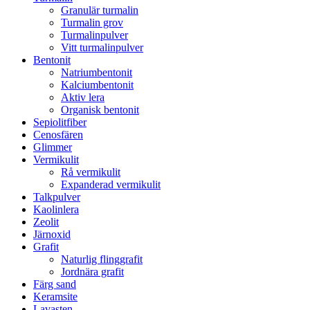
Granulär turmalin
Turmalin grov
Turmalinpulver
Vitt turmalinpulver
Bentonit
Natriumbentonit
Kalciumbentonit
Aktiv lera
Organisk bentonit
Sepiolitfiber
Cenosfären
Glimmer
Vermikulit
Rå vermikulit
Expanderad vermikulit
Talkpulver
Kaolinlera
Zeolit
Järnoxid
Grafit
Naturlig flinggrafit
Jordnära grafit
Färg sand
Keramsite
Lavasten