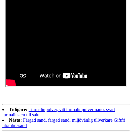
Tidigare:
Turmalinpulver, vitt turmalinpulver nano. svart
turmalinsten till salu
Nästa:
Färgad sand, färgad sand, miljövänlig tillverkare Giftfri
utomhussand