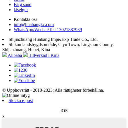
Färg sand
kiselgur
Kontakta oss
info@huabangkc.com
WhatsApp/Wechat/Tel: 13021887939
Shijiazhuang Huabang Imp&Exp Trade Co., Ltd.
Shikan landsbygdsområde, Ciyu Town, Lingshou County,
Shijiazhuang, Hebei, Kina
Alibaba
Tillverkad i Kina
© Upphovsrätt - 2010-2023: Alla rättigheter förbehållna.
Skicka e-post
iOS
x