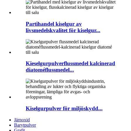
Partihandel kiselgur av
livsmedelskvalitet för kiselgur...
Kieselgurpulverflussmedel kalcinerad
diatoméflussmedel...
Kiselgurpulver för miljöskydd...
Järnoxid
Barytpulver
Grafit