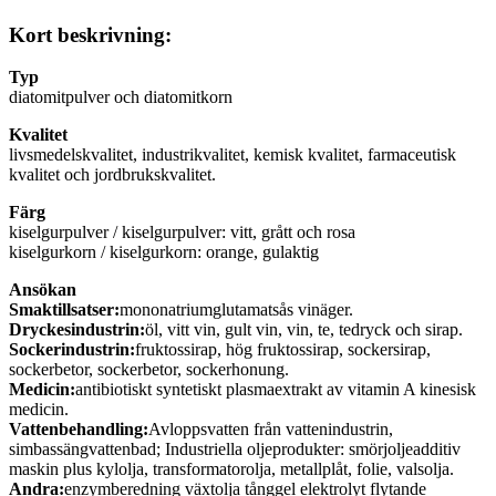
Kort beskrivning:
Typ
diatomitpulver och diatomitkorn
Kvalitet
livsmedelskvalitet, industrikvalitet, kemisk kvalitet, farmaceutisk
kvalitet och jordbrukskvalitet.
Färg
kiselgurpulver / kiselgurpulver: vitt, grått och rosa
kiselgurkorn / kiselgurkorn: orange, gulaktig
Ansökan
Smaktillsatser:
mononatriumglutamatsås vinäger.
Dryckesindustrin:
öl, vitt vin, gult vin, vin, te, tedryck och sirap.
Sockerindustrin:
fruktossirap, hög fruktossirap, sockersirap,
sockerbetor, sockerbetor, sockerhonung.
Medicin:
antibiotiskt syntetiskt plasmaextrakt av vitamin A kinesisk
medicin.
Vattenbehandling:
Avloppsvatten från vattenindustrin,
simbassängvattenbad; Industriella oljeprodukter: smörjoljeadditiv
maskin plus kylolja, transformatorolja, metallplåt, folie, valsolja.
Andra:
enzymberedning växtolja tånggel elektrolyt flytande