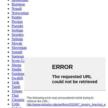
Burmese
Nepali
Norwegian
Pashto
Persian
Punjabi
Serbian
Sesotho
Sinhala
Slovak
Slovenian
Somali
Samoan
Scots Gaelic
Shona
Sindhi
Sundanese
Swahili
Tajik
Tamil
Telugu
Thai
Ukrainian
Urdu