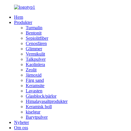
Hem
Produkter
Turmalin
Bentonit
Sepiolitfiber
Cenosfären
Glimmer
Vermikulit
Talkpulver
Kaolinlera
Zeolit
Järnoxid
Färg sand
Keramsite
Lavasten
Glasblock/pärlor
Himalayasaltprodukter
Keramisk boll
kiselgur
Barytpulver
Nyheter
Om oss